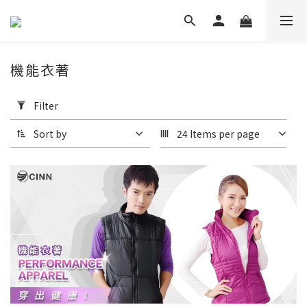
機能衣著
Apply
Filter
Filter
(0/20)
Sort by
24 Items per page
適
用
季
節
四
季
(3)