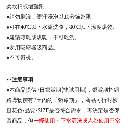
柔軟精或增豔劑。
10
●請勿刷洗，髒汙浸泡以
分鐘為限。
40
80
●可在
℃以下水溫洗滌，
℃以下溫度烘乾。
●建議晾乾或烘乾，不可乾洗。
●勿用吸塵器吸商品。
●不可熨燙。
※注意事項
7
(
)
●本商品提供
日鑑賞期
非試用期
，鑑賞期指網
7
路購物擁有
天內的「猶豫期」，商品可拆封檢
/
/SIZE
查花色
品質
是否符合需求，再決定是否保
一經使用、下水清洗或人為使用不當
留商品，但