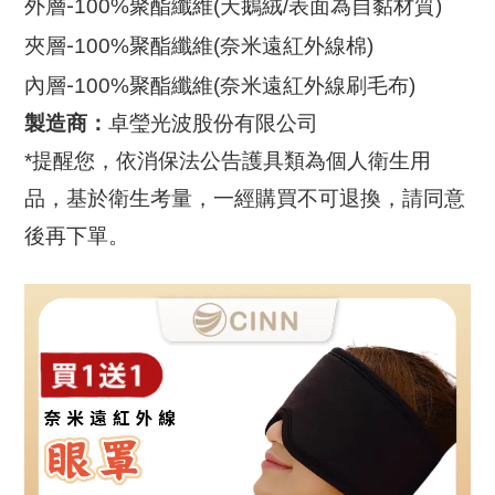
-
外層
100%
聚酯纖維
(
天鵝絨
/
表面為自黏材質
)
-
夾層
100%
聚酯纖維
(
奈米遠紅外線棉)
-
內層
100%
聚酯纖維
(
奈米遠紅外線刷毛布)
製造商：
卓瑩光波股份有限公司
*提醒您，依消保法公告護具類為個人衛生用
品，基於衛生考量，一經購買不可退換，請同意
後再下單。