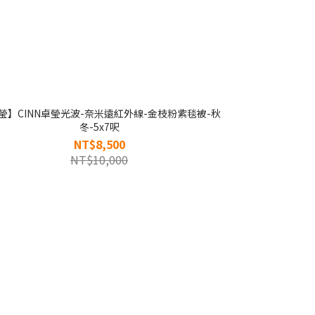
瑩】CINN卓瑩光波-奈米遠紅外線-金枝粉紫毯被-秋
冬-5x7呎
NT$8,500
NT$10,000