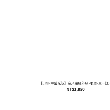
【CINN卓瑩光波】奈米遠紅外線-眼罩-買一送
NT$1,980