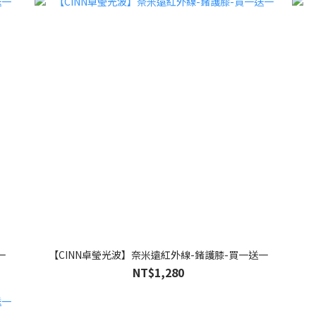
一
【CINN卓瑩光波】奈米遠紅外線-鍺護膝-買一送一
NT$1,280