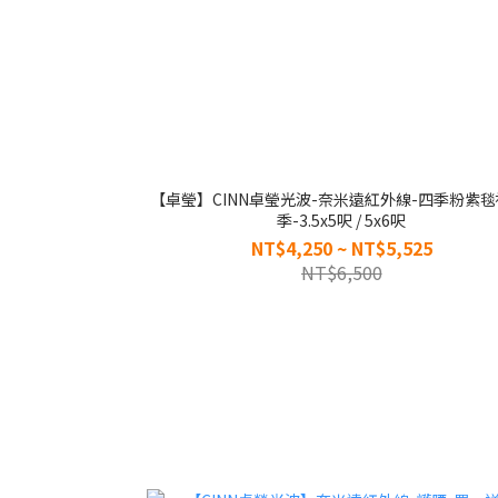
【卓瑩】CINN卓瑩光波-奈米遠紅外線-四季粉紫毯
季-3.5x5呎 / 5x6呎
NT$4,250 ~ NT$5,525
NT$6,500