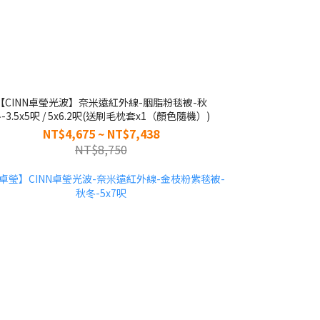
【CINN卓瑩光波】奈米遠紅外線-胭脂粉毯被-秋
-3.5x5呎 / 5x6.2呎(送刷毛枕套x1（顏色隨機）)
NT$4,675 ~ NT$7,438
NT$8,750