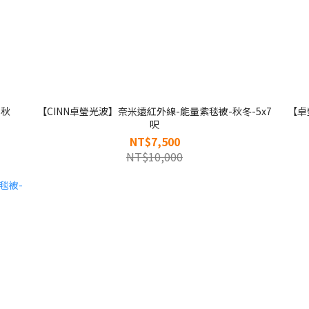
-秋
【CINN卓瑩光波】奈米遠紅外線-能量紫毯被-秋冬-5x7
【卓
呎
NT$7,500
NT$10,000