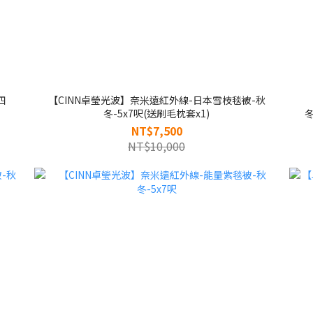
四
【CINN卓瑩光波】奈米遠紅外線-日本雪枝毯被-秋
冬-5x7呎(送刷毛枕套x1)
冬
NT$7,500
NT$10,000