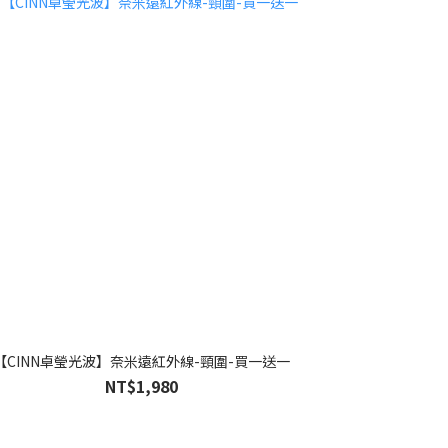
【CINN卓瑩光波】奈米遠紅外線-頸圍-買一送一
NT$1,980