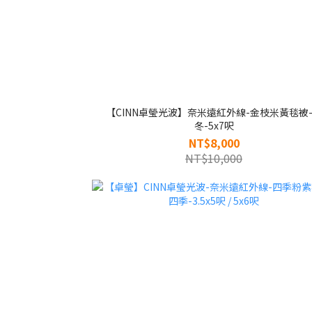
【CINN卓瑩光波】奈米遠紅外線-金枝米黃毯被
冬-5x7呎
NT$8,000
NT$10,000